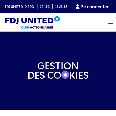
|
|
Se connecter
FDJ UNITED
-0,50%
22.11€
11:23:42
GESTION
DES CO
KIES