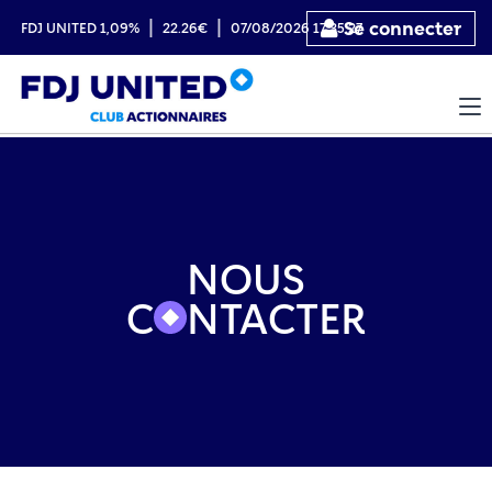
|
|
Se connecter
FDJ UNITED
1,09%
22.26€
07/08/2026 17:35:27
NOUS
C
NTACTER