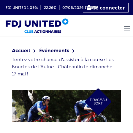
|
|
Se connecter
FDJ UNITED
1,09%
22.26€
07/08/2026 17:35:27
Accueil
Événements
Tentez votre chance d'assister à la course Les
Boucles de l'Aulne - Châteaulin le dimanche
17 mai !
TIRAGE AU
SORT