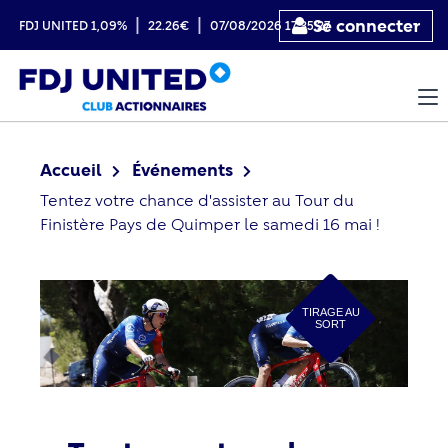
|
|
Se connecter
FDJ UNITED
1,09%
22.26€
07/08/2026 17:35:27
Accueil
Événements
Tentez votre chance d'assister au Tour du
Finistère Pays de Quimper le samedi 16 mai !
TIRAGE AU
SORT