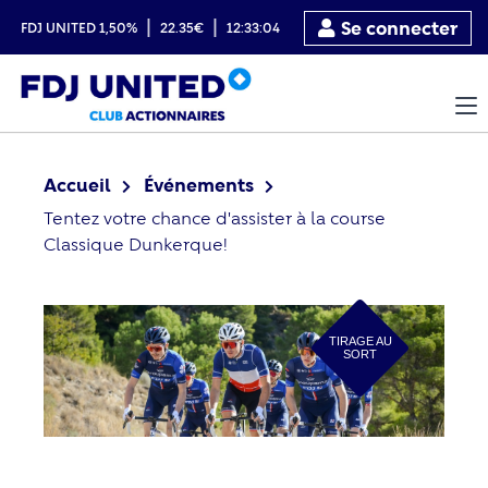
|
|
Se connecter
FDJ UNITED
1,50%
22.35€
12:33:04
Accueil
Événements
Tentez votre chance d'assister à la course
Classique Dunkerque!
TIRAGE AU
SORT