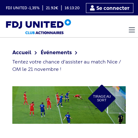
|
|
Se connecter
FDJ UNITED
-1,35%
21.92€
16:13:20
Accueil
Événements
Tentez votre chance d'assister au match Nice /
OM le 21 novembre !
TIRAGE AU
SORT